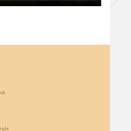
ook
ogle